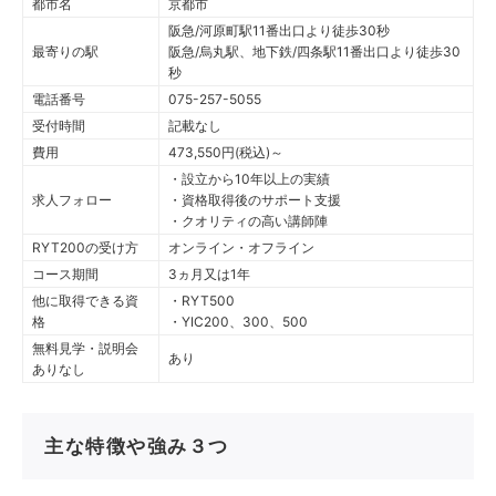
都市名
京都市
阪急/河原町駅11番出口より徒歩30秒
最寄りの駅
阪急/烏丸駅、地下鉄/四条駅11番出口より徒歩30
秒
電話番号
075-257-5055
受付時間
記載なし
費用
473,550円(税込)～
・設立から10年以上の実績
求人フォロー
・資格取得後のサポート支援
・クオリティの高い講師陣
RYT200の受け方
オンライン・オフライン
コース期間
3ヵ月又は1年
他に取得できる資
・RYT500
格
・YIC200、300、500
無料見学・説明会
あり
ありなし
主な特徴や強み３つ