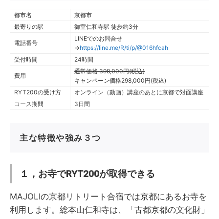
都市名
京都市
最寄りの駅
御室仁和寺駅 徒歩約3分
LINEでのお問合せ
電話番号
→
https://line.me/R/ti/p/@016hfcah
受付時間
24時間
通常価格 398,000円(税込)
費用
キャンペーン価格298,000円(税込)
RYT200の受け方
オンライン（動画）講座のあとに京都で対面講座
コース期間
3日間
主な特徴や強み３つ
１，お寺でRYT200が取得できる
MAJOLIの京都リトリート合宿では京都にあるお寺を
利用します。総本山仁和寺は、「古都京都の文化財」