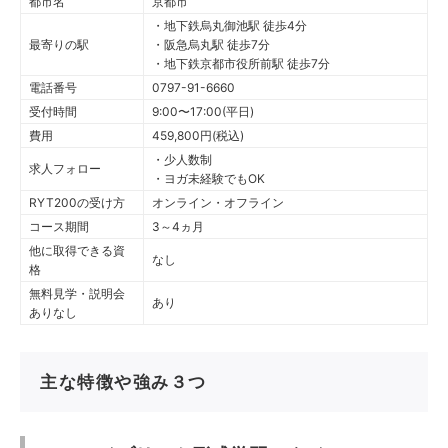
都市名
京都市
・地下鉄烏丸御池駅 徒歩4分
最寄りの駅
・阪急烏丸駅 徒歩7分
・地下鉄京都市役所前駅 徒歩7分
電話番号
0797-91-6660
受付時間
9:00〜17:00(平日)
費用
459,800円(税込)
・少人数制
求人フォロー
・ヨガ未経験でもOK
RYT200の受け方
オンライン・オフライン
コース期間
3～4ヵ月
他に取得できる資
なし
格
無料見学・説明会
あり
ありなし
主な特徴や強み３つ