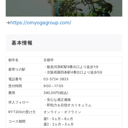
→
https://omyogagroup.com/
基本情報
都市名
京都市
・阪急河原町駅9番出口より徒歩1分
最寄りの駅
・京阪祇園四条駅4番出口より徒歩5分
電話番号
03-5724-3833
受付時間
9:00～17:00
費用
390,00円(税込)
・安心な適正価格
求人フォロー
・即戦力を目指すカリキュラム
RYT200の受け方
オンライン・オフライン
週1：5ヵ月～8ヵ月
コース期間
週2：2ヵ月～3ヵ月