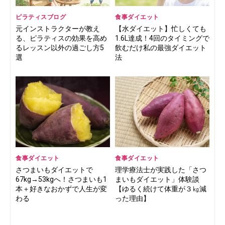
ピラティスブログ
食事ダイエット
元インストラクターが教え
【水ダイエット】忙しくても
る、ピラティスの効果を高め
1.6L達成！4回のタイミングで
るレッスン以外の過ごし方5
飲むだけ私の最強ダイエット
選
法
食事ダイエット
食事ダイエット
さつまいもダイエットで
理学療法士が実践した「さつ
67kg→53kgへ！さつまいも1
まいもダイエット」体験談
本＋好きなおかずで人生が変
【ゆるく続けて体重が３㎏減
わる
った理由】