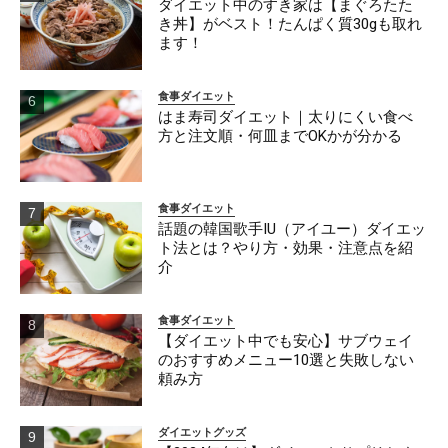
ダイエット中のすき家は【まぐろたた
き丼】がベスト！たんぱく質30gも取れ
ます！
食事ダイエット
はま寿司ダイエット｜太りにくい食べ
方と注文順・何皿までOKかが分かる
食事ダイエット
話題の韓国歌手IU（アイユー）ダイエッ
ト法とは？やり方・効果・注意点を紹
介
食事ダイエット
【ダイエット中でも安心】サブウェイ
のおすすめメニュー10選と失敗しない
頼み方
ダイエットグッズ