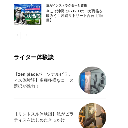
ヨガインストラクターと資格
今こそ沖縄でRYT200のヨガ資格を
取ろう！沖縄リトリート合宿【1日
目】
ライター体験談
ダイエット
ピラティス
ヨガ
もっと
【zen placeパーソナルピラテ
ィス体験談】多種多様なコース
選択が魅力！
【リントスル体験談】私がピラ
ティスをはじめたきっかけ