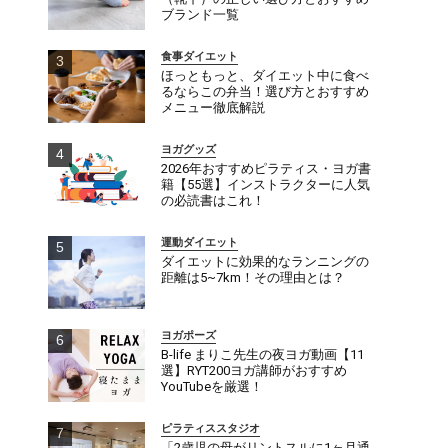
ブランド一覧
食事ダイエット
ほっともっと、ダイエット中に食べ
るならこの弁当！選び方とおすすめ
メニュー徹底解説
ヨガグッズ
2026年おすすめピラティス・ヨガ書
籍【55選】インストラクターに人気
の必読書はこれ！
運動ダイエット
ダイエットに効果的なランニングの
距離は5~7km！その理由とは？
ヨガポーズ
B-life まりこ先生の夜ヨガ動画【11
選】RYT200ヨガ講師がおすすめ
YouTubeを厳選！
ピラティススタジオ
「2歳児の母がリントスルに1ヶ月通