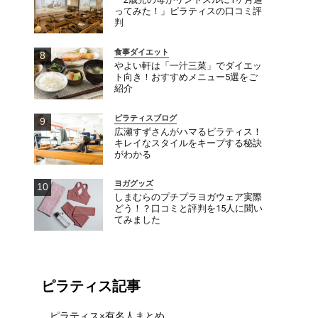
ってみた！」ピラティスの口コミ評
判
食事ダイエット
やよい軒は「一汁三菜」でダイエッ
ト向き！おすすめメニュー5選をご
紹介
ピラティスブログ
広瀬すずさんがハマるピラティス！
キレイなスタイルをキープする秘訣
がわかる
ヨガグッズ
しまむらのプチプラヨガウェア実際
どう！？口コミと評判を15人に聞い
てみました
ピラティス記事
ピラティス×有名人まとめ