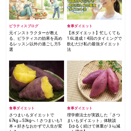
ピラティスブログ
食事ダイエット
元インストラクターが教え
【水ダイエット】忙しくても
る、ピラティスの効果を高め
1.6L達成！4回のタイミングで
るレッスン以外の過ごし方5
飲むだけ私の最強ダイエット
選
法
食事ダイエット
食事ダイエット
さつまいもダイエットで
理学療法士が実践した「さつ
67kg→53kgへ！さつまいも1
まいもダイエット」体験談
本＋好きなおかずで人生が変
【ゆるく続けて体重が３㎏減