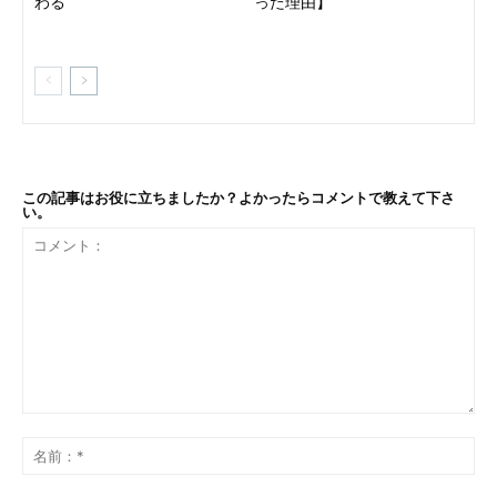
わる
った理由】
この記事はお役に立ちましたか？よかったらコメントで教えて下さ
い。
コ
メ
名
ン
前
ト：
*