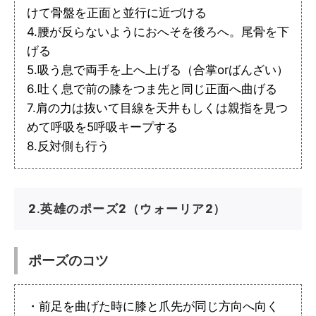
けて骨盤を正面と並行に近づける
4.腰が反らないようにおへそを後ろへ。尾骨を下
げる
5.吸う息で両手を上へ上げる（合掌orばんざい）
6.吐く息で前の膝をつま先と同じ正面へ曲げる
7.肩の力は抜いて目線を天井もしくは親指を見つ
めて呼吸を5呼吸キープする
8.反対側も行う
2.英雄のポーズ2（ウォーリア2）
ポーズのコツ
・前足を曲げた時に膝と爪先が同じ方向へ向く