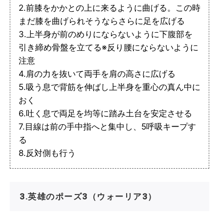
2.前膝をかかとの上に来るように曲げる。この時
まだ膝を曲げられそうならさらに足を広げる
3.上半身が前のめりにならないように下腹部を
引き締め骨盤を立てる※反り腰にならないように
注意
4.肩の力を抜いて両手を肩の高さに広げる
5.吸う息で背筋を伸ばし上半身を重心の真ん中に
おく
6.吐く息で両足を均等に踏み土台を安定させる
7.目線は前の手中指へと集中し、5呼吸キープす
る
8.反対側も行う
3.英雄のポーズ3（ウォーリア3）