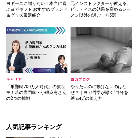
ヨギーニに贈りたい！本当に喜
元インストラクターが教える、
ぶヨガギフト おすすめブランド
ピラティスの効果を高めるレッ
＆グッズ厳選紹介
スン以外の過ごし方5選
キャリア
ヨガブログ
「爪難民700万人時代」の救世
やりたいのに動けないのはな
主！爪の専門家・小磯麻有さん
ぜ？｜ヨガ哲学が導く“自分を
の2つの挑戦
縛る心”の整え方
人気記事ランキング