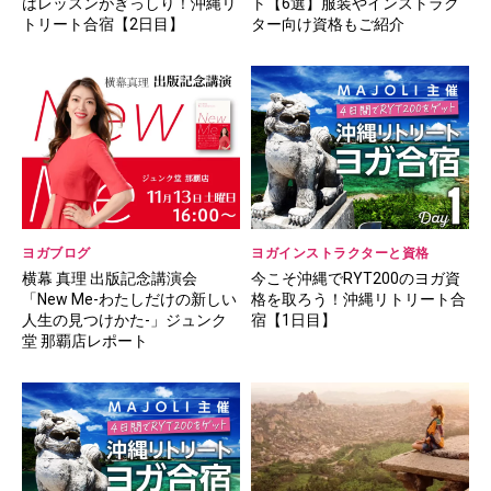
はレッスンがぎっしり！沖縄リ
ト【6選】服装やインストラク
トリート合宿【2日目】
ター向け資格もご紹介
ヨガブログ
ヨガインストラクターと資格
横幕 真理 出版記念講演会
今こそ沖縄でRYT200のヨガ資
「New Me-わたしだけの新しい
格を取ろう！沖縄リトリート合
人生の見つけかた-」ジュンク
宿【1日目】
堂 那覇店レポート