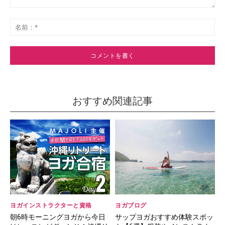
コ
メ
名
ン
前
ト：
*
おすすめ関連記事
ヨガインストラクターと資格
ヨガブログ
朝6時モーニングヨガから今日
サップヨガおすすめ体験スポッ