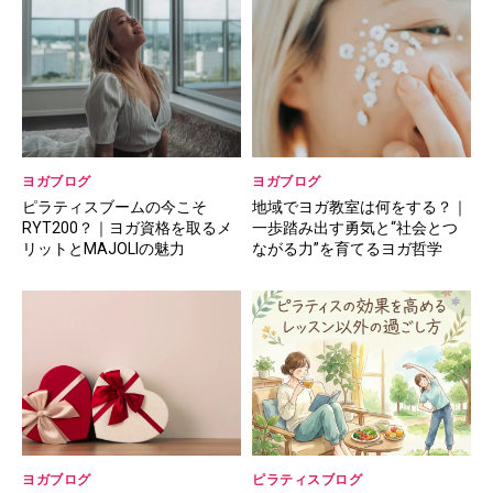
ヨガブログ
ヨガブログ
ピラティスブームの今こそ
地域でヨガ教室は何をする？｜
RYT200？｜ヨガ資格を取るメ
一歩踏み出す勇気と“社会とつ
リットとMAJOLIの魅力
ながる力”を育てるヨガ哲学
ヨガブログ
ピラティスブログ