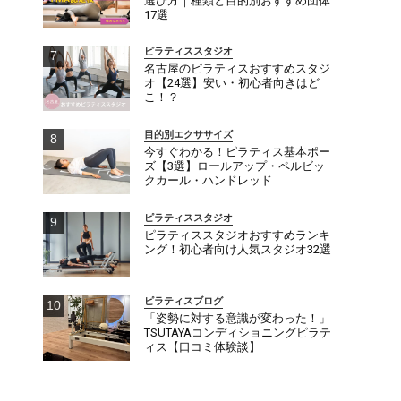
選び方｜種類と目的別おすすめ団体
17選
ピラティススタジオ
名古屋のピラティスおすすめスタジ
オ【24選】安い・初心者向きはど
こ！？
目的別エクササイズ
今すぐわかる！ピラティス基本ポー
ズ【3選】ロールアップ・ペルビッ
クカール・ハンドレッド
ピラティススタジオ
ピラティススタジオおすすめランキ
ング！初心者向け人気スタジオ32選
ピラティスブログ
「姿勢に対する意識が変わった！」
TSUTAYAコンディショニングピラテ
ィス【口コミ体験談】