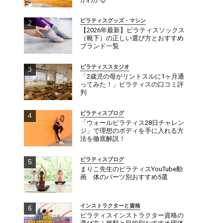
ピラティスグッズ・マシン
【2026年最新】ピラティスソックス
（靴下）の正しい選び方とおすすめ
ブランド一覧
ピラティススタジオ
「2歳児の母がリントスルに1ヶ月通
ってみた！」ピラティスの口コミ評
判
ピラティスブログ
「ウォールピラティス28日チャレン
ジ」で理想のボディを手に入れる方
法を徹底解説！
ピラティスブログ
まりこ先生のピラティスYouTube動
画 体のパーツ別おすすめ5選
インストラクターと資格
ピラティスインストラクター資格の