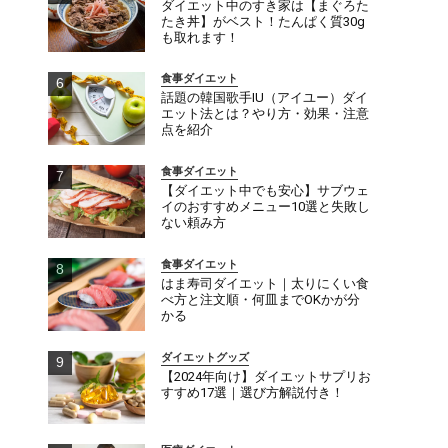
ダイエット中のすき家は【まぐろた
たき丼】がベスト！たんぱく質30g
も取れます！
食事ダイエット
話題の韓国歌手IU（アイユー）ダイ
エット法とは？やり方・効果・注意
点を紹介
食事ダイエット
【ダイエット中でも安心】サブウェ
イのおすすめメニュー10選と失敗し
ない頼み方
食事ダイエット
はま寿司ダイエット｜太りにくい食
べ方と注文順・何皿までOKかが分
かる
ダイエットグッズ
【2024年向け】ダイエットサプリお
すすめ17選｜選び方解説付き！