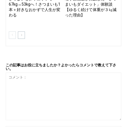
67kg→53kgへ！さつまいも1
まいもダイエット」体験談
本＋好きなおかずで人生が変
【ゆるく続けて体重が３㎏減
わる
った理由】
この記事はお役に立ちましたか？よかったらコメントで教えて下さ
い。
コ