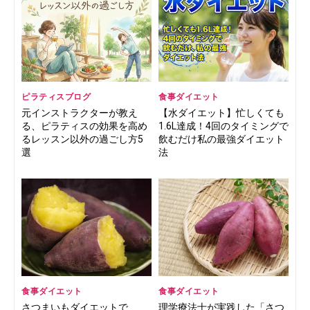
ピラティスブログ
食事ダイエット
元インストラクターが教え
【水ダイエット】忙しくても
る、ピラティスの効果を高め
1.6L達成！4回のタイミングで
るレッスン以外の過ごし方5
飲むだけ私の最強ダイエット
選
法
食事ダイエット
食事ダイエット
さつまいもダイエットで
理学療法士が実践した「さつ