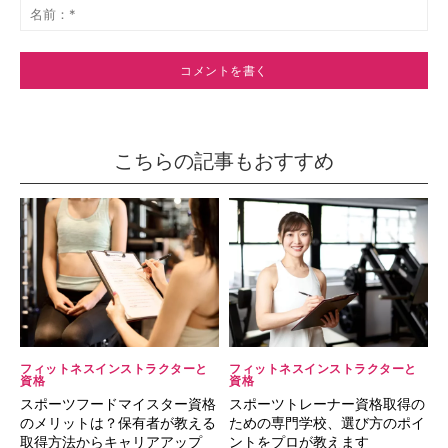
メ
名
ン
前
ト：
*
こちらの記事もおすすめ
フィットネスインストラクターと
フィットネスインストラクターと
資格
資格
スポーツフードマイスター資格
スポーツトレーナー資格取得の
のメリットは？保有者が教える
ための専門学校、選び方のポイ
取得方法からキャリアアップ
ントをプロが教えます