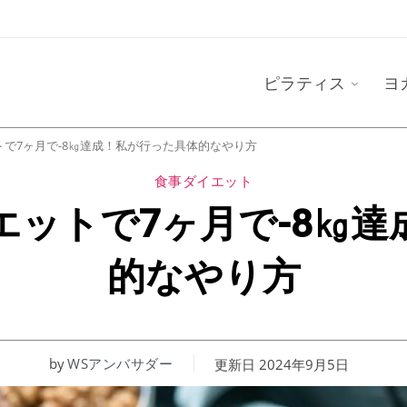
ピラティス
ヨ
で7ヶ月で-8㎏達成！私が行った具体的なやり方
食事ダイエット
エットで7ヶ月で-8㎏達
的なやり方
by
WSアンバサダー
更新日
2024年9月5日