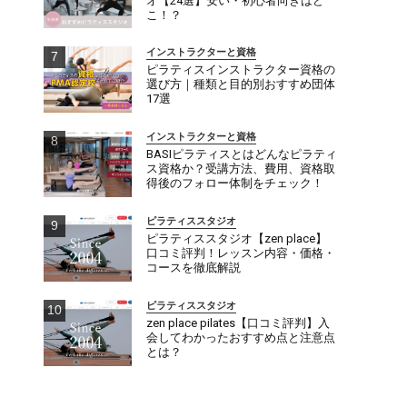
オ【24選】安い・初心者向きはど
こ！？
インストラクターと資格
ピラティスインストラクター資格の
選び方｜種類と目的別おすすめ団体
17選
インストラクターと資格
BASIピラティスとはどんなピラティ
ス資格か？受講方法、費用、資格取
得後のフォロー体制をチェック！
ピラティススタジオ
ピラティススタジオ【zen place】
口コミ評判！レッスン内容・価格・
コースを徹底解説
ピラティススタジオ
zen place pilates【口コミ評判】入
会してわかったおすすめ点と注意点
とは？