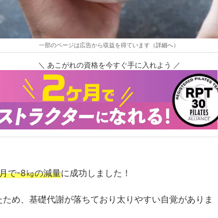
一部のページは広告から収益を得ています（
詳細へ
）
＼ あこがれの資格を今すぐ手に入れよう ／
ヶ月で-8㎏の減量
に成功しました！
たため、基礎代謝が落ちており太りやすい自覚がありま