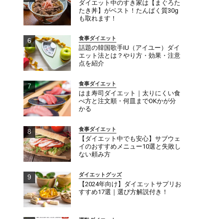
ダイエット中のすき家は【まぐろた
たき丼】がベスト！たんぱく質30g
も取れます！
食事ダイエット
話題の韓国歌手IU（アイユー）ダイ
エット法とは？やり方・効果・注意
点を紹介
食事ダイエット
はま寿司ダイエット｜太りにくい食
べ方と注文順・何皿までOKかが分
かる
食事ダイエット
【ダイエット中でも安心】サブウェ
イのおすすめメニュー10選と失敗し
ない頼み方
ダイエットグッズ
【2024年向け】ダイエットサプリお
すすめ17選｜選び方解説付き！