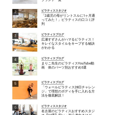
ピラティススタジオ
「2歳児の母がリントスルに1ヶ月通
ってみた！」ピラティスの口コミ評
判
ピラティスブログ
広瀬すずさんがハマるピラティス！
キレイなスタイルをキープする秘訣
がわかる
ピラティスブログ
まりこ先生のピラティスYouTube動
画 体のパーツ別おすすめ5選
ピラティスブログ
「ウォールピラティス28日チャレン
ジ」で理想のボディを手に入れる方
法を徹底解説！
ピラティススタジオ
名古屋のピラティスおすすめスタジ