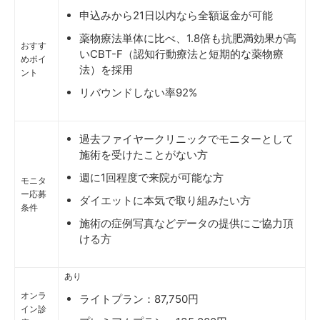
申込みから21日以内なら全額返金が可能
薬物療法単体に比べ、1.8倍も抗肥満効果が高
おすす
いCBT-F（認知行動療法と短期的な薬物療
めポイ
法）を採用
ント
リバウンドしない率92%
過去ファイヤークリニックでモニターとして
施術を受けたことがない方
週に1回程度で来院が可能な方
モニタ
ー応募
ダイエットに本気で取り組みたい方
条件
施術の症例写真などデータの提供にご協力頂
ける方
あり
オンラ
ライトプラン：87,750円
イン診