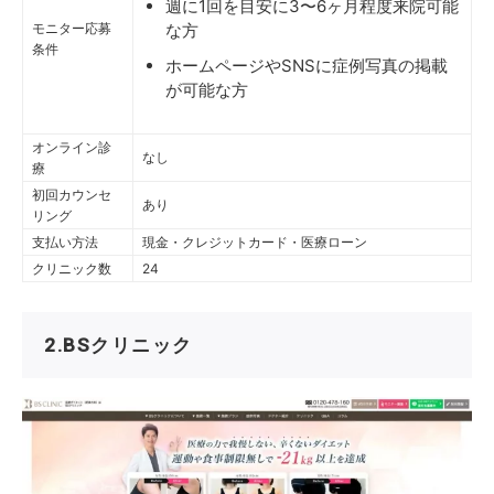
週に1回を目安に3〜6ヶ月程度来院可能
モニター応募
な方
条件
ホームページやSNSに症例写真の掲載
が可能な方
オンライン診
なし
療
初回カウンセ
あり
リング
支払い方法
現金・クレジットカード・医療ローン
クリニック数
24
2.BSクリニック