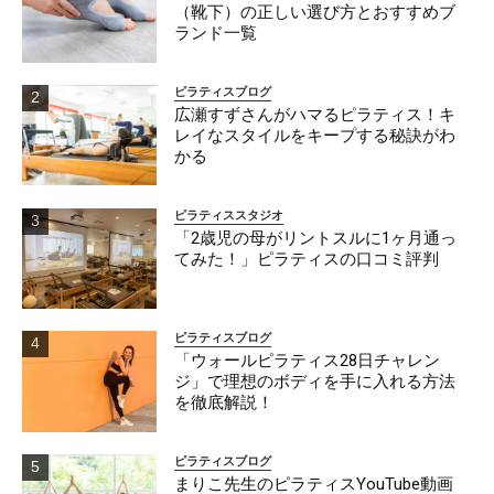
（靴下）の正しい選び方とおすすめブ
ランド一覧
ピラティスブログ
広瀬すずさんがハマるピラティス！キ
レイなスタイルをキープする秘訣がわ
かる
ピラティススタジオ
「2歳児の母がリントスルに1ヶ月通っ
てみた！」ピラティスの口コミ評判
ピラティスブログ
「ウォールピラティス28日チャレン
ジ」で理想のボディを手に入れる方法
を徹底解説！
ピラティスブログ
まりこ先生のピラティスYouTube動画