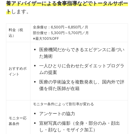
養アドバイザーによる食事指導などでトータルサポー
ト
します。
全身痩せ：6,500円～6,850円／月
料金（税
部分痩せ：5,300円～5,700円／月
込）
※最大100%OFF
医療機関だからできるエビデンスに基づい
た施術
一人ひとりに合わせたダイエットプログラ
おすすめポ
ムの提案
イント
医療の学術論文を複数発表し、国内外で評
価を得た医師が在籍
モニター条件によって割引率が変わる
アンケートの協力
モニター応
宣材写真の撮影（全身・部分のみ・顔出
募条件
し・顔なし・モザイク加工）