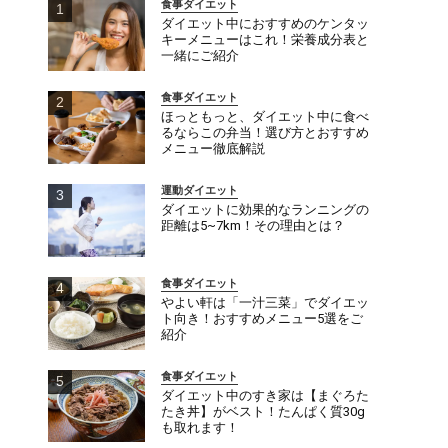
食事ダイエット
ダイエット中におすすめのケンタッ
キーメニューはこれ！栄養成分表と
一緒にご紹介
食事ダイエット
ほっともっと、ダイエット中に食べ
るならこの弁当！選び方とおすすめ
メニュー徹底解説
運動ダイエット
ダイエットに効果的なランニングの
距離は5~7km！その理由とは？
食事ダイエット
やよい軒は「一汁三菜」でダイエッ
ト向き！おすすめメニュー5選をご
紹介
食事ダイエット
ダイエット中のすき家は【まぐろた
たき丼】がベスト！たんぱく質30g
も取れます！