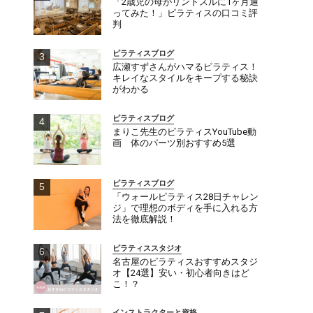
「2歳児の母がリントスルに1ヶ月通
ってみた！」ピラティスの口コミ評
判
ピラティスブログ
広瀬すずさんがハマるピラティス！
キレイなスタイルをキープする秘訣
がわかる
ピラティスブログ
まりこ先生のピラティスYouTube動
画 体のパーツ別おすすめ5選
ピラティスブログ
「ウォールピラティス28日チャレン
ジ」で理想のボディを手に入れる方
法を徹底解説！
ピラティススタジオ
名古屋のピラティスおすすめスタジ
オ【24選】安い・初心者向きはど
こ！？
インストラクターと資格