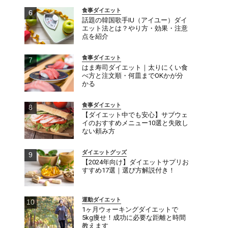
食事ダイエット
話題の韓国歌手IU（アイユー）ダイ
エット法とは？やり方・効果・注意
点を紹介
食事ダイエット
はま寿司ダイエット｜太りにくい食
べ方と注文順・何皿までOKかが分
かる
食事ダイエット
【ダイエット中でも安心】サブウェ
イのおすすめメニュー10選と失敗し
ない頼み方
ダイエットグッズ
【2024年向け】ダイエットサプリお
すすめ17選｜選び方解説付き！
運動ダイエット
1ヶ月ウォーキングダイエットで
5kg痩せ！成功に必要な距離と時間
教えます