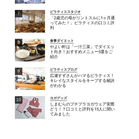
ピラティススタジオ
「2歳児の母がリントスルに1ヶ月通
ってみた！」ピラティスの口コミ評
判
食事ダイエット
やよい軒は「一汁三菜」でダイエッ
ト向き！おすすめメニュー5選をご
紹介
ピラティスブログ
広瀬すずさんがハマるピラティス！
キレイなスタイルをキープする秘訣
がわかる
ヨガグッズ
しまむらのプチプラヨガウェア実際
どう！？口コミと評判を15人に聞い
てみました