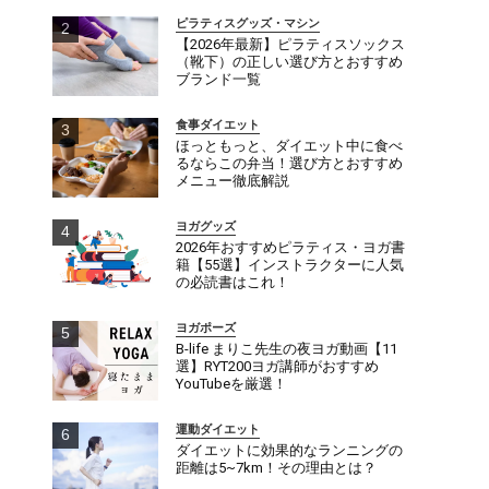
ピラティスグッズ・マシン
【2026年最新】ピラティスソックス
（靴下）の正しい選び方とおすすめ
ブランド一覧
食事ダイエット
ほっともっと、ダイエット中に食べ
るならこの弁当！選び方とおすすめ
メニュー徹底解説
ヨガグッズ
2026年おすすめピラティス・ヨガ書
籍【55選】インストラクターに人気
の必読書はこれ！
ヨガポーズ
B-life まりこ先生の夜ヨガ動画【11
選】RYT200ヨガ講師がおすすめ
YouTubeを厳選！
運動ダイエット
ダイエットに効果的なランニングの
距離は5~7km！その理由とは？