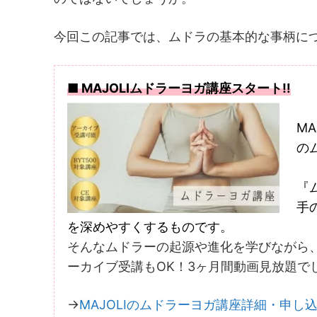
今回この記事では、ムドラの基本的な事柄に
■ MAJOLIムドラーヨガ講座スタート‼︎
M
の
『
手
を深めやすくするものです。
そんなムドラーの起源や進化を学びながら
ーカイブ受講もOK！3ヶ月間動画見放題で
→
MAJOLIのムドラーヨガ講座詳細・申し