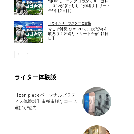
朝6時モーニングヨガから今日はレ
ッスンがぎっしり！沖縄リトリート
合宿【2日目】
ヨガインストラクターと資格
今こそ沖縄でRYT200のヨガ資格を
取ろう！沖縄リトリート合宿【1日
目】
ライター体験談
ダイエット
ピラティス
ヨガ
もっと
【zen placeパーソナルピラテ
ィス体験談】多種多様なコース
選択が魅力！