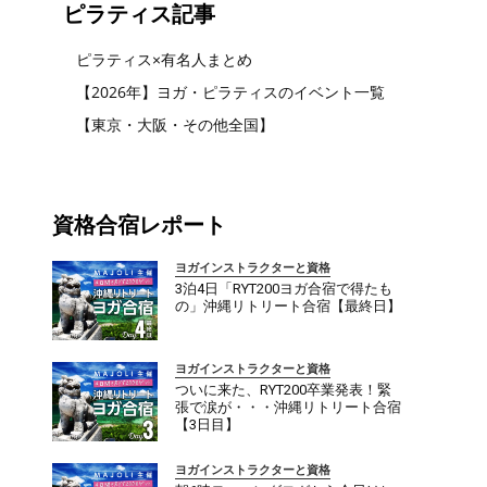
ピラティス記事
ピラティス×有名人まとめ
【2026年】ヨガ・ピラティスのイベント一覧
【東京・大阪・その他全国】
資格合宿レポート
ヨガインストラクターと資格
3泊4日「RYT200ヨガ合宿で得たも
の」沖縄リトリート合宿【最終日】
ヨガインストラクターと資格
ついに来た、RYT200卒業発表！緊
張で涙が・・・沖縄リトリート合宿
【3日目】
ヨガインストラクターと資格