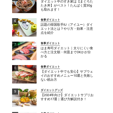
ダイエット中のすき家は【まぐろた
たき丼】がベスト！たんぱく質30g
も取れます！
食事ダイエット
話題の韓国歌手IU（アイユー）ダイ
エット法とは？やり方・効果・注意
点を紹介
食事ダイエット
はま寿司ダイエット｜太りにくい食
べ方と注文順・何皿までOKかが分
かる
食事ダイエット
【ダイエット中でも安心】サブウェ
イのおすすめメニュー10選と失敗し
ない頼み方
ダイエットグッズ
【2024年向け】ダイエットサプリお
すすめ17選｜選び方解説付き！