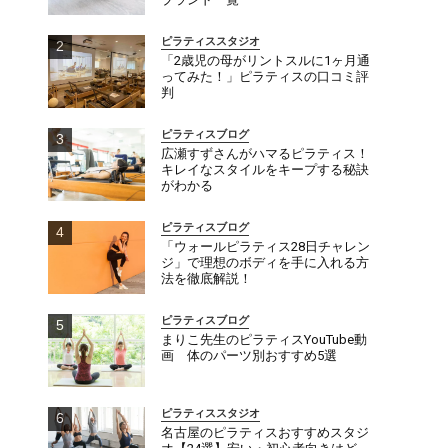
ピラティススタジオ
「2歳児の母がリントスルに1ヶ月通
ってみた！」ピラティスの口コミ評
判
ピラティスブログ
広瀬すずさんがハマるピラティス！
キレイなスタイルをキープする秘訣
がわかる
ピラティスブログ
「ウォールピラティス28日チャレン
ジ」で理想のボディを手に入れる方
法を徹底解説！
ピラティスブログ
まりこ先生のピラティスYouTube動
画 体のパーツ別おすすめ5選
ピラティススタジオ
名古屋のピラティスおすすめスタジ