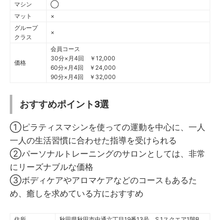
マシン
◯
マット
×
グループ
×
クラス
会員コース
30分×月4回 ￥12,000
価格
60分×月4回 ￥24,000
90分×月4回 ￥32,000
おすすめポイント3選
①ピラティスマシンを使っての運動を中心に、一人
一人の生活習慣に合わせた指導を受けられる
②パーソナルトレーニングのサロンとしては、非常
にリーズナブルな価格
③ボディケアやアロマケアなどのコースもあるた
め、癒しを求めている方におすすめ
住所
秋田県秋田市中通六丁目19番13号 S.1スクエア1階B