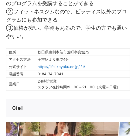
のプログラムを受講することができる
②フィットネスジムなので、ピラティス以外のプロ
グラムにも参加できる
③価格が安い。学割もあるので、学生の方でも通い
やすい。
住所
秋田県由利本荘市荒町字真城72
アクセス方法
子吉駅より車で4分
公式サイト
https://life.ikeyaku.co.jp/ifit/
電話番号
0184-74-7041
24時間営業
営業日
スタッフ在館時間/9：00～21：00（火曜～日曜）
Ciel