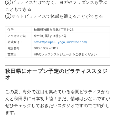
②ピラティスだけでなく、ヨガやフラダンスも学ぶ
こともできる
③マットピラティスで体感を鍛えることができる
住所
秋田県秋田市泉北4丁目1-23
アクセス方法
泉外旭川駅より徒歩5分
公式サイト
https://palupalu-yoga.jimdofree.com/
電話番号
080-1669－5817
営業日
HPのレッスンスケジュールをご参照ください
秋田県にオープン予定のピラティススタジ
オ
この夏、海外で注目を集めている暗闇ピラティスがな
んと秋田県に日本初上陸！まだ、情報は少ないですが
ぜひチェックしておきたいスタジオですのでご紹介し
ます。