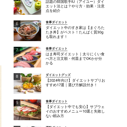
話題の韓国歌手IU（アイユー）ダイ
エット法とは？やり方・効果・注意
点を紹介
食事ダイエット
ダイエット中のすき家は【まぐろた
たき丼】がベスト！たんぱく質30g
も取れます！
食事ダイエット
はま寿司ダイエット｜太りにくい食
べ方と注文順・何皿までOKかが分
かる
ダイエットグッズ
【2024年向け】ダイエットサプリお
すすめ17選｜選び方解説付き！
食事ダイエット
【ダイエット中でも安心】サブウェ
イのおすすめメニュー10選と失敗し
ない頼み方