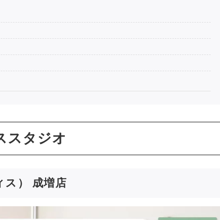
ススタジオ
ティス） 成増店