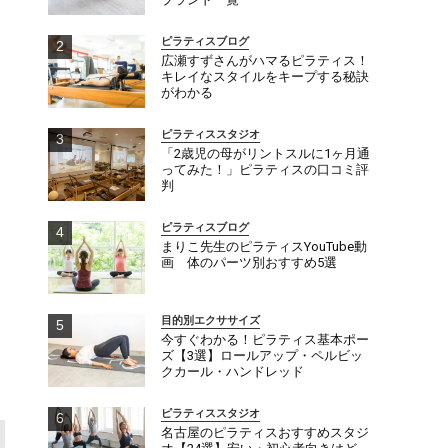
ピラティスブログ
広瀬すずさんがハマるピラティス！
キレイなスタイルをキープする秘訣
がわかる
ピラティススタジオ
「2歳児の母がリントスルに1ヶ月通
ってみた！」ピラティスの口コミ評
判
ピラティスブログ
まりこ先生のピラティスYouTube動
画 体のパーツ別おすすめ5選
目的別エクササイズ
今すぐわかる！ピラティス基本ポー
ズ【3選】ロールアップ・ペルビッ
クカール・ハンドレッド
ピラティススタジオ
名古屋のピラティスおすすめスタジ