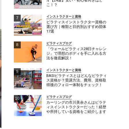
オ【24選】安い・初心者向きはど
こ！？
インストラクターと資格
ピラティスインストラクター資格の
選び方｜種類と目的別おすすめ団体
17選
ピラティスブログ
「ウォールピラティス28日チャレン
ジ」で理想のボディを手に入れる方
法を徹底解説！
インストラクターと資格
BASIピラティスとはどんなピラティ
ス資格か？受講方法、費用、資格取
得後のフォロー体制をチェック！
ピラティスブログ
カーリングの市川美余さんはピラテ
ィスインストラクターだった！経歴
や所持している資格をご紹介します