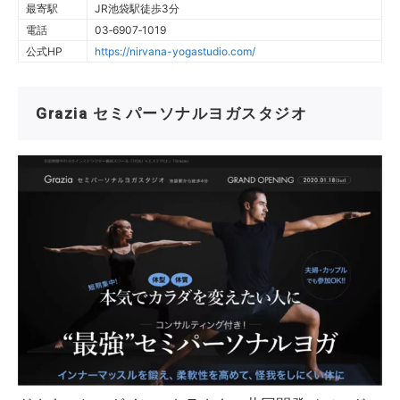
最寄駅
JR池袋駅徒歩3分
電話
03‐6907‐1019
公式HP
https://nirvana-yogastudio.com/
Grazia セミパーソナルヨガスタジオ