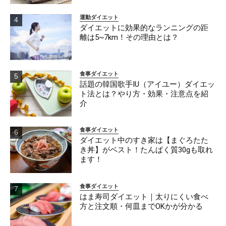
運動ダイエット
ダイエットに効果的なランニングの距
離は5~7km！その理由とは？
食事ダイエット
話題の韓国歌手IU（アイユー）ダイエッ
ト法とは？やり方・効果・注意点を紹
介
食事ダイエット
ダイエット中のすき家は【まぐろたた
き丼】がベスト！たんぱく質30gも取れ
ます！
食事ダイエット
はま寿司ダイエット｜太りにくい食べ
方と注文順・何皿までOKかが分かる