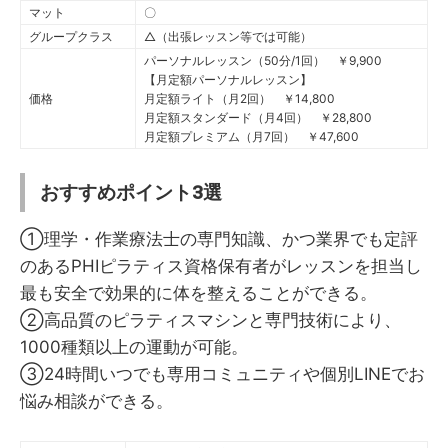
マット
〇
グループクラス
△（出張レッスン等では可能）
パーソナルレッスン（50分/1回） ￥9,900
【月定額パーソナルレッスン】
価格
月定額ライト（月2回） ￥14,800
月定額スタンダード（月4回） ￥28,800
月定額プレミアム（月7回） ￥47,600
おすすめポイント3選
①理学・作業療法士の専門知識、かつ業界でも定評
のあるPHIピラティス資格保有者がレッスンを担当し
最も安全で効果的に体を整えることができる。
②高品質のピラティスマシンと専門技術により、
1000種類以上の運動が可能。
③24時間いつでも専用コミュニティや個別LINEでお
悩み相談ができる。